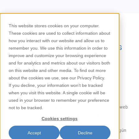
This website stores cookies on your computer.
These cookies are used to collect information about
/
Política de privacidad
Casa
how you interact with our website and allow us to
POLÍTICA DE PRIVACIDAD DE SUN HING
remember you. We use this information in order to
FOODS
improve and customize your browsing experience
and for analytics and metrics about our visitors both
Última actualización: 7 de diciembre de 2024
on this website and other media. To find out more
Sun Hing Foods, Inc. ("Sun Hing", "nosotros", "nos" o
about the cookies we use, see our Privacy Policy.
"nuestro") está comprometido con la protección de tu
If you decline, your information won’t be tracked
privacidad. Esta Política de Privacidad describe cómo
when you visit this website. A single cookie will be
recopilamos, usamos, compartimos y protegemos la
used in your browser to remember your preference
información personal obtenida a través de nuestro sitio web
not to be tracked.
y servicios. También explica tus derechos bajo la Ley de
Cookies settings
Privacidad del Consumidor de California (CCPA) y el
Reglamento General de Protección de Datos (GDPR), según
Accept
Decline
corresponda.